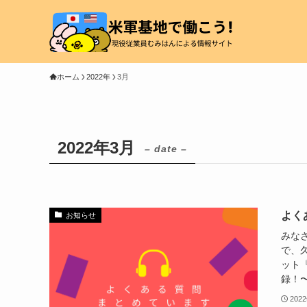
ホーム
2022年
3月
2022年3月
– date –
よく
お知らせ
みな
で、久
ット
録！〜
202